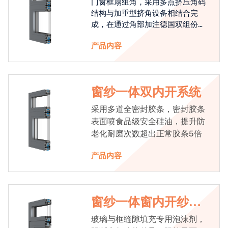
门窗框扇组角，采用多点挤压角码
结构与加重型挤角设备相结合完
成，在通过角部加注德国双组份胶
使角码和型材融合一体，提升角部
产品内容
强度，促使窗使用寿命提升5-10
倍。
窗纱一体双内开系统
采用多道全密封胶条，密封胶条
表面喷食品级安全硅油，提升防
老化耐磨次数超出正常胶条5倍
产品内容
窗纱一体窗内开纱外
开系统
玻璃与框缝隙填充专用泡沫剂，