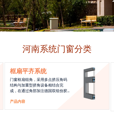
河南系统门窗分类
框扇平齐系统
门窗框扇组角，采用多点挤压角码
结构与加重型挤角设备相结合完
成，在通过角部加注德国双组份胶
使角码和型材融合一体，提升角部
产品内容
强度，促使窗使用寿命提升5-10
倍。