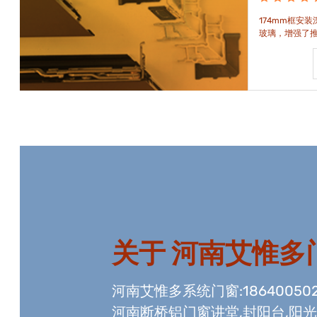
符合德国RAL标准(可视面壁厚2.8m)，具有高焊角
174mm框安
强度和抗冲击性，特殊的腔体设计可分别满足隔热
玻璃，增强了
和刚性的要求。
宝贝详情
关于
河南艾惟多
河南艾惟多系统门窗:18640050
河南断桥铝门窗讲堂,封阳台,阳