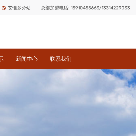
艾惟多分站
总部加盟电话:
15910455663/13314229033
示
新闻中心
联系我们