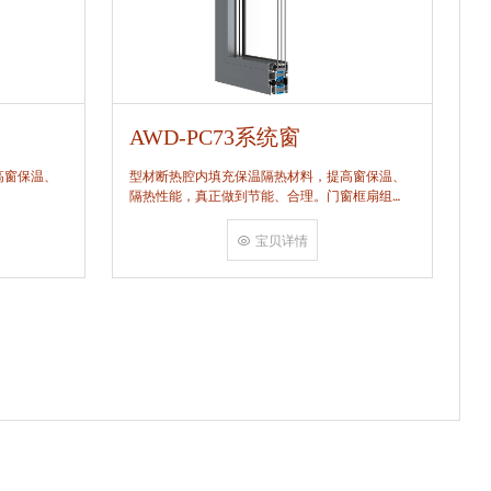
AWD-PC73系统窗
A
高窗保温、
型材断热腔内填充保温隔热材料，提高窗保温、
型
隔热性能，真正做到节能、合理。门窗框扇组
隔
角，采用多点挤压角码结构与加重型挤角设备相
结合完成，在通过角部加注德国双组份胶使角码
宝贝详情
和型材融合一体，提升角部强度，促使