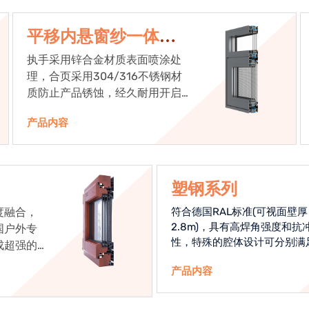
平移内悬窗纱一体系
统
执手采用锌合金材质表面喷涂处
理，合页采用304/316不锈钢材
质防止产品锈蚀，经久耐用开启
次数达到5万次以上
产品内容
塑钢系列
度融合，
符合德国RAL标准(可视面壁厚
2.8m)，具有高焊角强度和抗
国户外专
性，特殊的腔体设计可分别满
成超强的
热和刚性的要求
铝包木窗
产品内容
现.