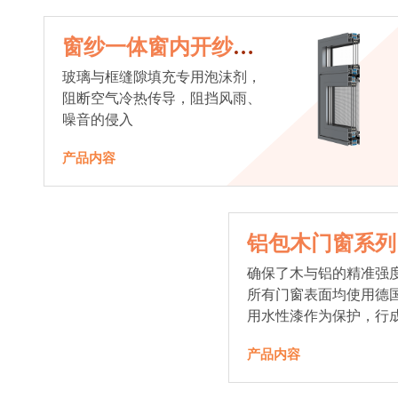
窗纱一体窗内开纱外
开系统
玻璃与框缝隙填充专用泡沫剂，
阻断空气冷热传导，阻挡风雨、
噪音的侵入
产品内容
铝包木门窗系列
确保了木与铝的精准强
所有门窗表面均使用德
用水性漆作为保护，行
抗老化能力，高品质的
产品内容
始终是节能门窗的科技体