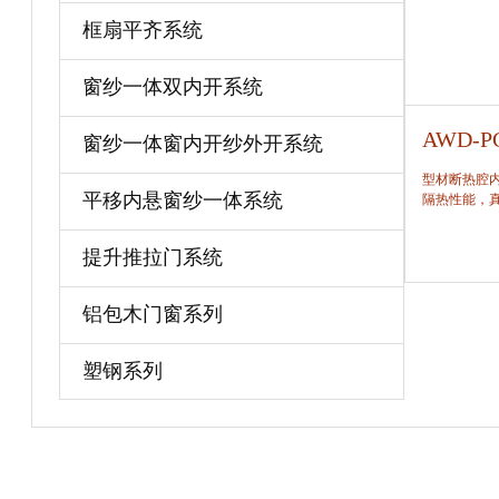
框扇平齐系统
窗纱一体双内开系统
AWD-PC73系统窗
AWD-P
窗纱一体窗内开纱外开系统
型材断热腔内填充保温隔热材料，提高窗保温、
型材断热腔
平移内悬窗纱一体系统
隔热性能，真正做到节能、合理。门窗框扇组
隔热性能，
角，采用多点挤压角码结构与加重型挤角设备相
结合完成，在通过角部加注德国双组份胶使角码
宝贝详情
提升推拉门系统
和型材融合一体，提升角部强度，促使
铝包木门窗系列
塑钢系列